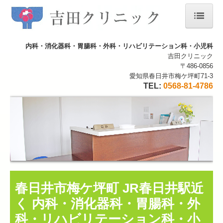
ホーム
内科・消化器科・胃腸科・外科・リハビリテーション科・小児科
吉田クリニック
院長紹介
〒486-0856
愛知県春日井市梅ケ坪町71-3
当院について
TEL:
0568-81-4786
施設・設備のご紹介
交通案内
厚生労働大臣が定める掲示事項
春日井市梅ケ坪町 JR春日井駅近
く 内科・消化器科・胃腸科・外
科・リハビリテーション科・小