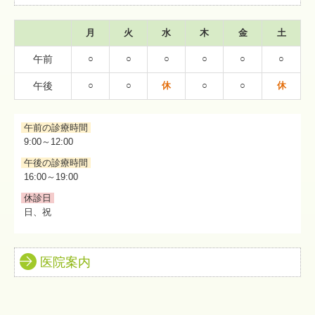
月
火
水
木
金
土
午前
○
○
○
○
○
○
午後
○
○
休
○
○
休
午前の診療時間
9:00～12:00
午後の診療時間
16:00～19:00
休診日
日、祝
医院案内